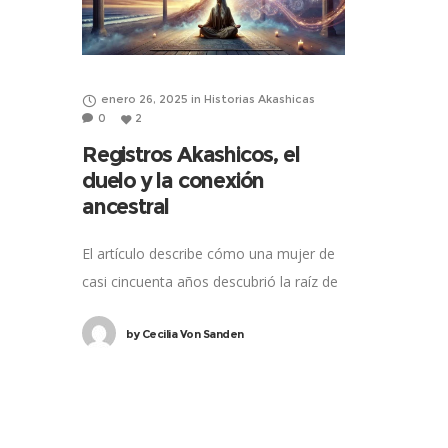
enero 26, 2025
in
Historias Akashicas
0
2
Registros Akashicos, el
duelo y la conexión
ancestral
El artículo describe cómo una mujer de
casi cincuenta años descubrió la raíz de
su problema de puntualidad a través de
by
Cecilia Von Sanden
una lectura de Registros Akáshicos.
Recordó la muerte traumática de su
padre en su niñez, lo que desencadenó
una búsqueda de su familia paterna