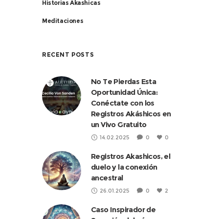
Historias Akashicas
Meditaciones
RECENT POSTS
No Te Pierdas Esta
Oportunidad Única:
Conéctate con los
Registros Akáshicos en
un Vivo Gratuito
14.02.2025
0
0
Registros Akashicos, el
duelo y la conexión
ancestral
26.01.2025
0
2
Caso Inspirador de