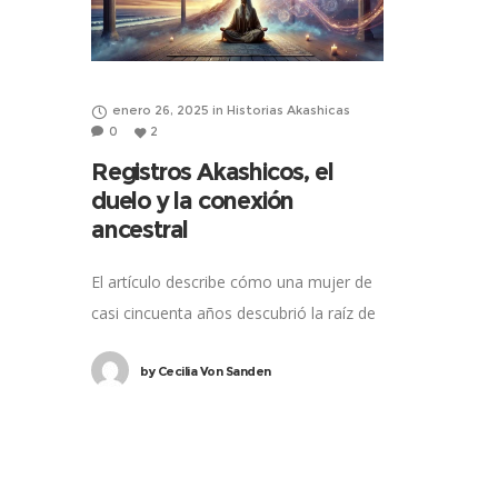
enero 26, 2025
in
Historias Akashicas
0
2
Registros Akashicos, el
duelo y la conexión
ancestral
El artículo describe cómo una mujer de
casi cincuenta años descubrió la raíz de
su problema de puntualidad a través de
by
Cecilia Von Sanden
una lectura de Registros Akáshicos.
Recordó la muerte traumática de su
padre en su niñez, lo que desencadenó
una búsqueda de su familia paterna