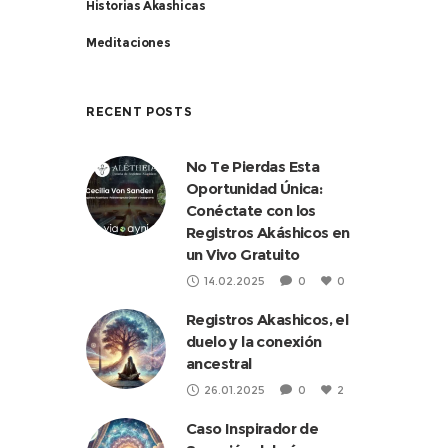
Historias Akashicas
Meditaciones
RECENT POSTS
No Te Pierdas Esta
Oportunidad Única:
Conéctate con los
Registros Akáshicos en
un Vivo Gratuito
14.02.2025
0
0
Registros Akashicos, el
duelo y la conexión
ancestral
26.01.2025
0
2
Caso Inspirador de