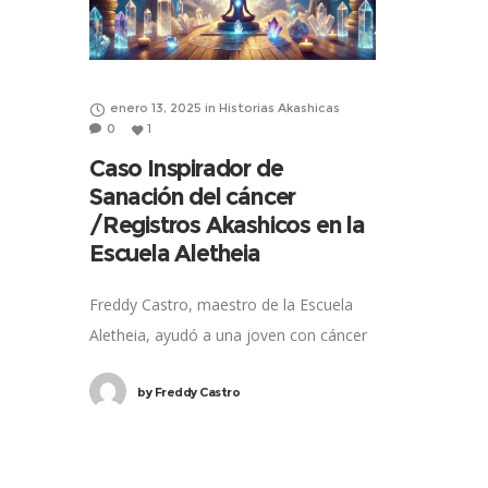
enero 13, 2025
in
Historias Akashicas
0
1
Caso Inspirador de
Sanación del cáncer
/Registros Akashicos en la
Escuela Aletheia
Freddy Castro, maestro de la Escuela
Aletheia, ayudó a una joven con cáncer
de útero a lograr la sanación a través de
by
Freddy Castro
un lectura de Registros Akáshicos. Su
guía no solo llevó a la recuperación
física, sino también al nacimiento de un
hijo, transformando su vida para